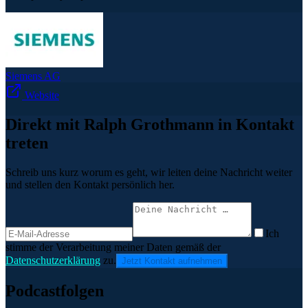
Siemens AG
Website
Direkt mit Ralph Grothmann in Kontakt
treten
Schreib uns kurz worum es geht, wir leiten deine Nachricht weiter
und stellen den Kontakt persönlich her.
Ich
stimme der Verarbeitung meiner Daten gemäß der
Datenschutzerklärung
zu.
Jetzt Kontakt aufnehmen
Podcastfolgen