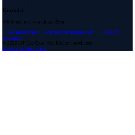
Kontakt
Wir freuen uns, von dir zu hören!
→
Kontaktformular
→
kontakt@iotusecase.com
→
+49 (0) 30
57714477
©
2026
IoT Use Case.
Alle Rechte vorbehalten.
Impressum
Datenschutz