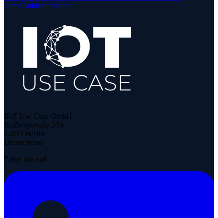
Portal
Anbieter finden
IIoT Use Case GmbH
Rollbergstraße 28A
12053 Berlin
Deutschland
Folge uns auf: