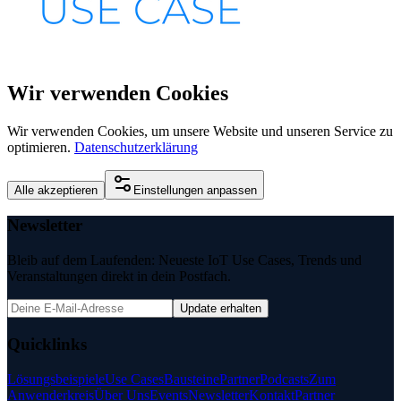
Wir verwenden Cookies
Wir verwenden Cookies, um unsere Website und unseren Service zu
optimieren.
Datenschutzerklärung
Alle akzeptieren
Einstellungen anpassen
Newsletter
Bleib auf dem Laufenden: Neueste IoT Use Cases, Trends und
Veranstaltungen direkt in dein Postfach.
Update erhalten
Quicklinks
Lösungsbeispiele
Use Cases
Bausteine
Partner
Podcasts
Zum
Anwenderkreis
Über Uns
Events
Newsletter
Kontakt
Partner