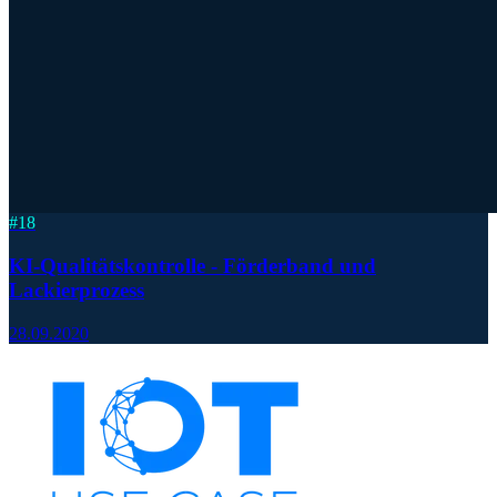
#
18
KI-Qualitätskontrolle - Förderband und
Lackierprozess
28.09.2020