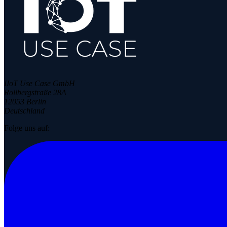
IIoT Use Case GmbH
Rollbergstraße 28A
12053 Berlin
Deutschland
Folge uns auf: