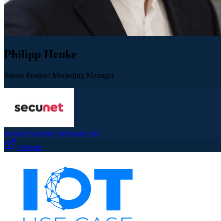
Philipp Henke
Senior Product Marketing Manager
secunet Security Networks AG
Website