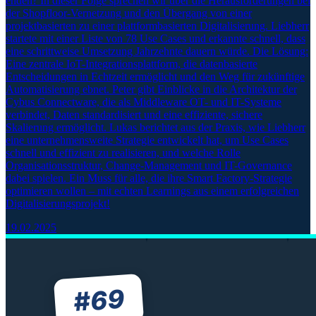
enden? In dieser Folge sprechen wir über die Herausforderungen bei
der Shopfloor-Vernetzung und den Übergang von einer
projektbasierten zu einer plattformbasierten Digitalisierung. Liebherr
startete mit einer Liste von 78 Use Cases und erkannte schnell, dass
eine schrittweise Umsetzung Jahrzehnte dauern würde. Die Lösung:
Eine zentrale IoT-Integrationsplattform, die datenbasierte
Entscheidungen in Echtzeit ermöglicht und den Weg für zukünftige
Automatisierung ebnet. Peter gibt Einblicke in die Architektur der
Cybus Connectware, die als Middleware OT- und IT-Systeme
verbindet, Daten standardisiert und eine effiziente, sichere
Skalierung ermöglicht. Lukas berichtet aus der Praxis, wie Liebherr
eine unternehmensweite Strategie entwickelt hat, um Use Cases
schnell und effizient zu realisieren, und welche Rolle
Organisationsstruktur, Change-Management und IT-Governance
dabei spielen. Ein Muss für alle, die ihre Smart Factory-Strategie
optimieren wollen – mit echten Learnings aus einem erfolgreichen
Digitalisierungsprojekt!
19.02.2025
69
#