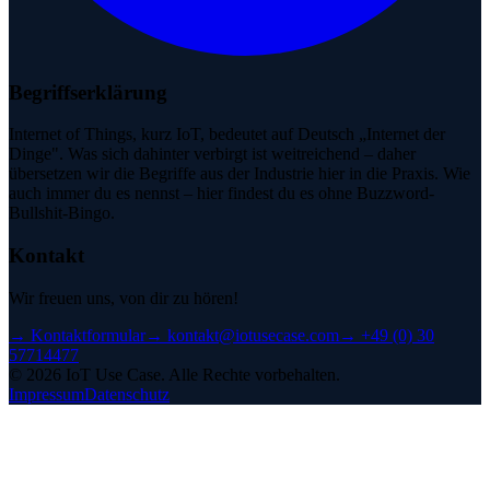
Begriffserklärung
Internet of Things, kurz IoT, bedeutet auf Deutsch „Internet der
Dinge". Was sich dahinter verbirgt ist weitreichend – daher
übersetzen wir die Begriffe aus der Industrie hier in die Praxis. Wie
auch immer du es nennst – hier findest du es ohne Buzzword-
Bullshit-Bingo.
Kontakt
Wir freuen uns, von dir zu hören!
→
Kontaktformular
→
kontakt@iotusecase.com
→
+49 (0) 30
57714477
©
2026
IoT Use Case.
Alle Rechte vorbehalten.
Impressum
Datenschutz