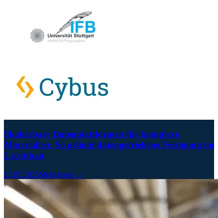
Skalierbare Datenplattformen für komplexe
Materialien: So gelingt datengetriebene Fertigung im
Leichtbau
21.07.2025
Mehr lesen →