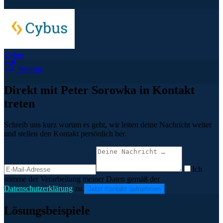
Cybus
Website
Direkt mit Peter Sorowka in Kontakt
treten
Schreib uns kurz worum es geht, wir leiten deine Nachricht weiter
und stellen den Kontakt persönlich her.
Ich
stimme der Verarbeitung meiner Daten gemäß der
Datenschutzerklärung
zu.
Jetzt Kontakt aufnehmen
Lösungsbeispiele