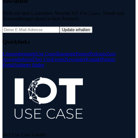
Newsletter
Bleib auf dem Laufenden: Neueste IoT Use Cases, Trends und
Veranstaltungen direkt in dein Postfach.
Update erhalten
Quicklinks
Lösungsbeispiele
Use Cases
Bausteine
Partner
Podcasts
Zum
Anwenderkreis
Über Uns
Events
Newsletter
Kontakt
Partner
Portal
Anbieter finden
IIoT Use Case GmbH