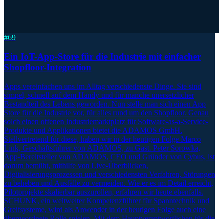
#
69
Ein IoT-App-Store für die Industrie mit einfacher
Shopfloor-Integration
Apps vereinfachen uns im Alltag verschiedenste Dinge. Sie sind
simpel, schnell auf dem Handy und für manche unersetzlicher
Bestandteil des Lebens geworden. Nun stelle man sich einen App
Store für die Industrie vor, für alles rund um den Shopfloor. Genau
solch einen offenen Industriemarktplatz für Software-as-a-Service-
Produkte und Applikationen bietet die ADAMOS GmbH.
Stellvertretend für diese, haben wir in der heutigen Folge Marco
Link, Geschäftsführer von ADAMOS, zu Gast. Peter Sorowka,
App-Bereitsteller von ADAMOS, CEO und Gründer von Cybus, ist
darum bemüht, mithilfe von Live-Überblicken,
Digitalisierungsprozessen und verschiedensten Verfahren, Störungen
zu beheben und Ausfälle zu vermeiden. Wie er es im Detail erreicht,
Pilotprojekte skalierbar auszurollen, erfahren wir heute ebenfalls.
SCHUNK, ein weltweiter Kompetenzführer für Spanntechnik und
Greifsysteme, wird als Anwender in der heutigen Folge auch eine
übergeordnete Rolle spielen. Mit dem Hauptverantwortlichen für die