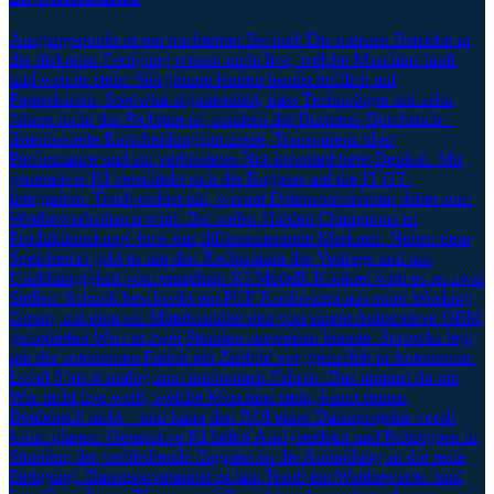
Ausgangspunkt ist ein nüchterner Befund: Die meisten Betriebe in
der diskreten Fertigung wissen nicht live, welche Maschine läuft
und welche steht. Störgründe landen handschriftlich auf
Papierkarten. Sorowka argumentiert, dass Technologie seit zehn
Jahren nicht das Problem ist, sondern der Business-Durchstich –
datenbasierte Entscheidungsprozesse, Transparenz über
Performance und ein verbreitetes Not-invented-here-Denken. Mit
generativer KI verschiebt sich der Engpass auf die IT-OT-
Integration. Traub ordnet ein, warum Datensouveränität dabei zum
Wettbewerbsthema wird: Bei vielen Hidden Champions ist
Produktionsknow-how das differenzierende Merkmal. Neben dem
Speicherort geht es um den Rechtsraum des Vertrags und um
Unabhängigkeit vom einzelnen KI-Modell. Konkret wird es an zwei
Stellen: Schunk beschreibt ein PCF-Kochrezept aus einer Working
Group, mit dem ein Mittelständler den von einem Automotive OEM
geforderten Wert in zwei Stunden ausweisen konnte. Sorowka legt
mit der autonomen Fabrik ein Zielbild vor, gestaffelt in Autonomie-
Level 0 bis 4 analog zum autonomen Fahren. Das nimmst du mit
Wer nicht live weiß, welche Maschine steht, kennt seinen
Bottleneck nicht – und kann den ROI eines Datenprojekts vorab
kaum planen. Generative KI liefert Analyseideen und Prototypen in
Stunden; der verbleibende Engpass ist die Anbindung an die reale
Fertigung. Datensouveränität ist laut Traub ein Wettbewerbs- und