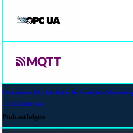
Vorhandene IO-Link-Daten für Condition Monitoring
31.07.2026
Mehr lesen →
Podcastfolgen