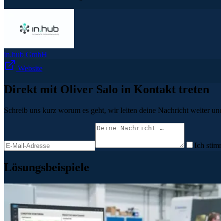
in.hub GmbH
Website
Direkt mit Oliver Salo in Kontakt treten
Schreib uns kurz worum es geht, wir leiten deine Nachricht weiter und
Ich stim
Lösungsbeispiele