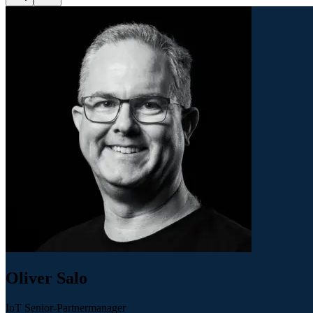
Oliver Salo
IoT Senior-Partnermanager