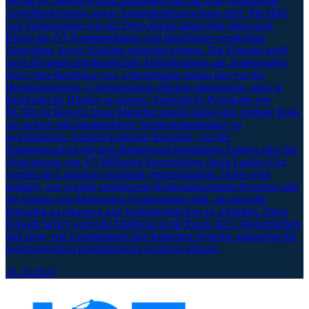
Secure by Design-Prinzip hinausgeht und auf eine fortlaufende
Angriffserkennung sowie Anomalieüberwachung setzt. Mit Hilfe
von Technologien wie der Deep Packet Inspection überwacht
Rhebo die OT-Kommunikation und identifiziert verdächtige
Aktivitäten, bevor Schäden entstehen können. Die Episode greift
auch die neuen regulatorischen Anforderungen auf, insbesondere
den Cyber Resilience Act. Unternehmen stehen hier vor der
Herausforderung, Cybersicherheit effizient umzusetzen, ohne in
bürokratische Hürden zu geraten. Einheitliche Protokolle wie
DLMS im Bereich Smart Metering spielen dabei eine zentrale Rolle,
um sichere und standardisierte Netzkommunikation zu
gewährleisten. Anhand konkreter Beispiele, wie der
Zusammenarbeit mit dem Batteriespeicheranbieter Sonnen oder der
Absicherung von 4,5 Millionen Stromzählern durch Landis+Gyr,
werden die Lösungen praxisnah veranschaulicht. Dabei wird
deutlich, wie wichtig strukturierte Risikomanagement-Prozesse und
der Einsatz von Monitoring-Technologien sind, um Angriffe
frühzeitig zu erkennen und Sicherheitslücken zu schließen. Diese
Episode liefert wertvolle Einblicke in die Praxis der Cybersicherheit
und zeigt, wie Unternehmen ihre kritischen Systeme angesichts der
fortschreitenden Digitalisierung schützen können.
16.10.2024