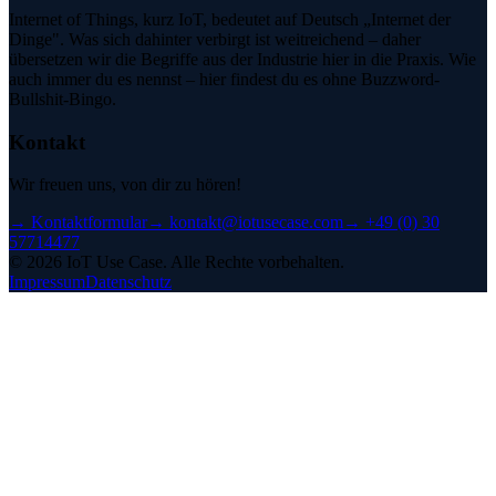
Internet of Things, kurz IoT, bedeutet auf Deutsch „Internet der
Dinge". Was sich dahinter verbirgt ist weitreichend – daher
übersetzen wir die Begriffe aus der Industrie hier in die Praxis. Wie
auch immer du es nennst – hier findest du es ohne Buzzword-
Bullshit-Bingo.
Kontakt
Wir freuen uns, von dir zu hören!
→
Kontaktformular
→
kontakt@iotusecase.com
→
+49 (0) 30
57714477
©
2026
IoT Use Case.
Alle Rechte vorbehalten.
Impressum
Datenschutz