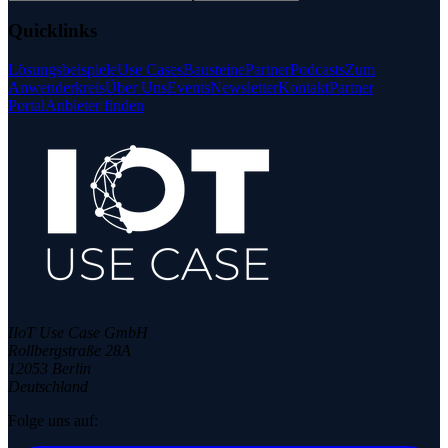
Quicklinks
Lösungsbeispiele
Use Cases
Bausteine
Partner
Podcasts
Zum
Anwenderkreis
Über Uns
Events
Newsletter
Kontakt
Partner
Portal
Anbieter finden
IIoT Use Case GmbH
Rollbergstraße 28A
12053 Berlin
Deutschland
Folge uns auf: