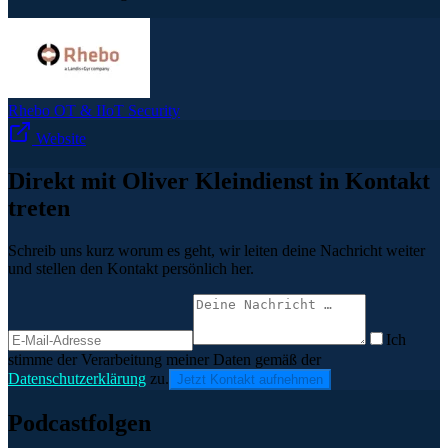
Rhebo OT & IIoT Security
Website
Direkt mit Oliver Kleindienst in Kontakt
treten
Schreib uns kurz worum es geht, wir leiten deine Nachricht weiter
und stellen den Kontakt persönlich her.
Ich
stimme der Verarbeitung meiner Daten gemäß der
Datenschutzerklärung
zu.
Jetzt Kontakt aufnehmen
Podcastfolgen