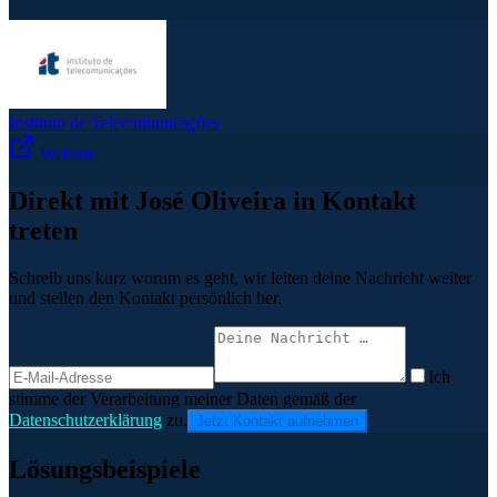
Instituto de Telecomunicações
Website
Direkt mit José Oliveira in Kontakt
treten
Schreib uns kurz worum es geht, wir leiten deine Nachricht weiter
und stellen den Kontakt persönlich her.
Ich
stimme der Verarbeitung meiner Daten gemäß der
Datenschutzerklärung
zu.
Jetzt Kontakt aufnehmen
Lösungsbeispiele