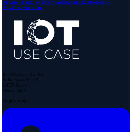
Anwenderkreis
Über Uns
Events
Newsletter
Kontakt
Partner
Portal
Anbieter finden
IIoT Use Case GmbH
Rollbergstraße 28A
12053 Berlin
Deutschland
Folge uns auf: