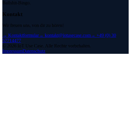
Bullshit-Bingo.
Kontakt
Wir freuen uns, von dir zu hören!
→
Kontaktformular
→
kontakt@iotusecase.com
→
+49 (0) 30
57714477
©
2026
IoT Use Case.
Alle Rechte vorbehalten.
Impressum
Datenschutz