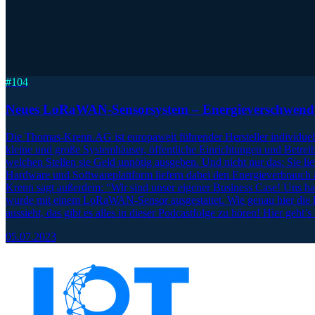
#
104
Neues LoRaWAN-Sensorsystem – Energieverschwendu
Die Thomas-Krenn.AG ist europaweit führender Hersteller individuel
kleine und große Systemhäuser, öffentliche Einrichtungen und Betrei
welchen Stellen sie Geld unnötig ausgeben. Und nicht nur das: Sie 
Hardware und Softwareplattform liefern dabei den Energieverbrauch
Krenn sagt außerdem: “Wir sind unser eigener Business Case! Uns hat
wurde mit einem LoRaWAN-Sensor ausgestattet. Wie genau hier die Da
aussieht, das gibt es alles in dieser Podcastfolge zu hören! Hier ge
05.07.2023