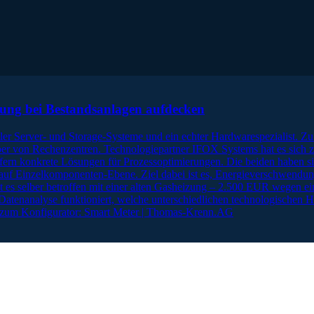
ng bei Bestandsanlagen aufdecken
ler Server- und Storage-Systeme und ein echter Hardwarespezialist. 
ber von Rechenzentren. Technologiepartner IFOX Systems hat es sich z
liefern konkrete Lösungen für Prozessoptimierungen. Die beiden haben
 auf Einzelkomponenten-Ebene. Ziel dabei ist es, Energieverschwendu
 es selber betroffen mit einer alten Gasheizung – 2.500 EUR wegen ein
tenanalyse funktioniert, welche unterschiedlichen technologischen H
ht’s zum Konfigurator: Smart Meter | Thomas-Krenn.AG