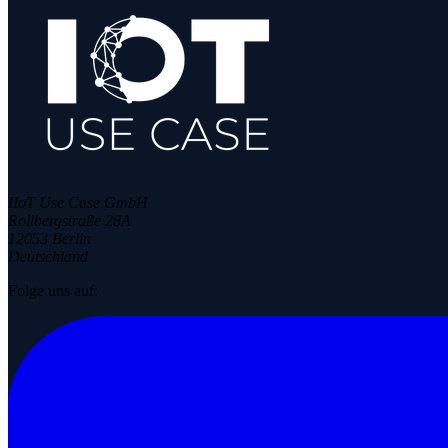
IIoT Use Case GmbH
Rollbergstraße 28A
12053 Berlin
Deutschland
Folge uns auf: