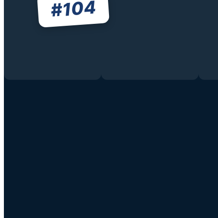
104
#