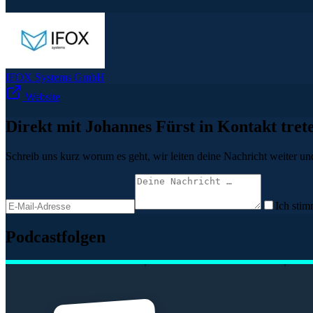
IFOX Systems GmbH
Website
Direkt mit Johannes Fürst in Kontakt tret
Schreib uns kurz worum es geht, wir leiten deine Nachricht weiter und
Ich stim
Podcastfolgen