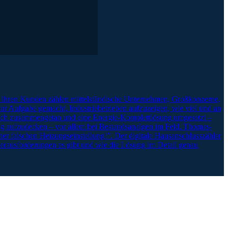
Zu ihren Kunden zählen mittelständische Unternehmen, Großkonzerne,
ur Aufgabe gemacht, Industriebetrieben aufzuzeigen, wie viel und an
 sich zusammengetan und eine Energie-Komplettlösung umgesetzt –
ng aufzudecken – vor allem bei Bestandsanalgen im Feld. Thomas-
er falschen Heizungseinstellung!”. Der digitale Hausanschlusszähler
erausforderungen es gibt und wie die Lösung im Detail genau