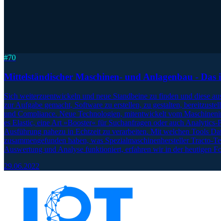
#
70
Mittelständischer Maschinen- und Anlagenbau - Das i
Sich weiterzuentwickeln und neue Standbeine zu finden und diese au
zur Aufgabe gemacht, Software zu erstellen, zu gestalten, bereitzust
und Compliance. Neue Technologien, mitentwickelt vom Maschineninge
es Elastic, eine Art »Booster« für Suchanfragen oder auch Analytics
Ausführung nahezu in Echtzeit zu verarbeiten. Mit welchen Tools Da
zusammengefunden haben, was Spezialmaschinenhersteller Tracto-Tec
Auswertung und Analyse funktioniert, erfahren wir in der heutigen F
29.06.2022