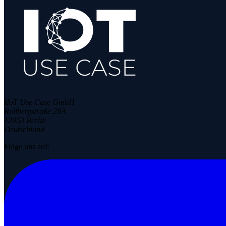
IIoT Use Case GmbH
Rollbergstraße 28A
12053 Berlin
Deutschland
Folge uns auf: