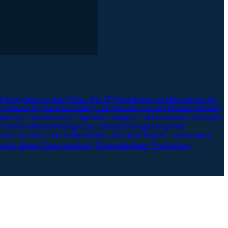
nlagenbau in den Fokus. Der IT-Dienstleister consileo hat es sich
s weiteres Segment beschäftigt sich consileo mit den Themen Security
pürbare und messbare Ergebnisse sorgen. Auf der anderen Seite gibt
etet ihnen Softwarelösungen an, um Datenmengen in größter
ount Executive, im Detail erklären. Wie diese beiden Unternehmen
d wie in diesem Zusammenhang Datenaufnahme, Verarbeitung,