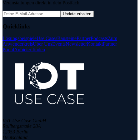
Veranstaltungen direkt in dein Postfach.
Update erhalten
Quicklinks
Lösungsbeispiele
Use Cases
Bausteine
Partner
Podcasts
Zum
Anwenderkreis
Über Uns
Events
Newsletter
Kontakt
Partner
Portal
Anbieter finden
IIoT Use Case GmbH
Rollbergstraße 28A
12053 Berlin
Deutschland