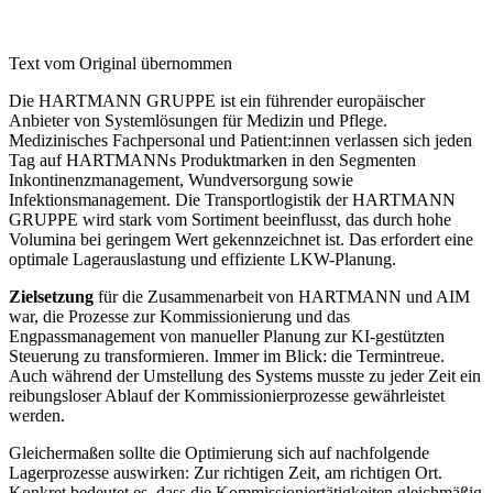
Text vom Original übernommen
Die HARTMANN GRUPPE ist ein führender europäischer
Anbieter von Systemlösungen für Medizin und Pflege.
Medizinisches Fachpersonal und Patient:innen verlassen sich jeden
Tag auf HARTMANNs Produktmarken in den Segmenten
Inkontinenzmanagement, Wundversorgung sowie
Infektionsmanagement. Die Transportlogistik der HARTMANN
GRUPPE wird stark vom Sortiment beeinflusst, das durch hohe
Volumina bei geringem Wert gekennzeichnet ist. Das erfordert eine
optimale Lagerauslastung und effiziente LKW-Planung.
Zielsetzung
für die Zusammenarbeit von HARTMANN und AIM
war, die Prozesse zur Kommissionierung und das
Engpassmanagement von manueller Planung zur KI-gestützten
Steuerung zu transformieren. Immer im Blick: die Termintreue.
Auch während der Umstellung des Systems musste zu jeder Zeit ein
reibungsloser Ablauf der Kommissionierprozesse gewährleistet
werden.
Gleichermaßen sollte die Optimierung sich auf nachfolgende
Lagerprozesse auswirken: Zur richtigen Zeit, am richtigen Ort.
Konkret bedeutet es, dass die Kommissioniertätigkeiten gleichmäßig