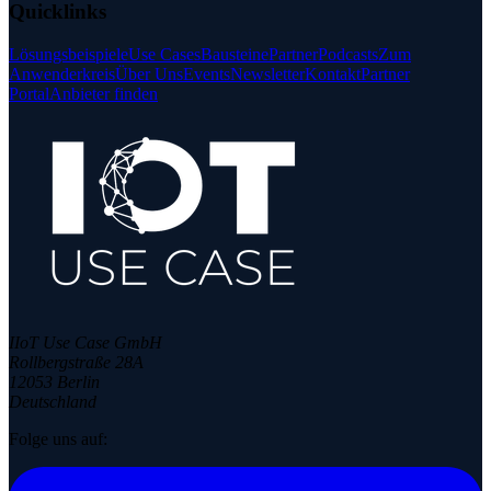
Quicklinks
Lösungsbeispiele
Use Cases
Bausteine
Partner
Podcasts
Zum
Anwenderkreis
Über Uns
Events
Newsletter
Kontakt
Partner
Portal
Anbieter finden
IIoT Use Case GmbH
Rollbergstraße 28A
12053 Berlin
Deutschland
Folge uns auf: