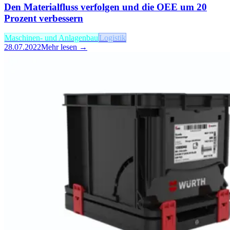
Den Materialfluss verfolgen und die OEE um 20
Prozent verbessern
Maschinen- und Anlagenbau
Logistik
28.07.2022
Mehr lesen →